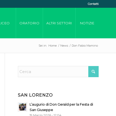
Contatti
LICEO
ORATORIO
ALTRI SETTORI
NOTIZIE
Sei in:
Home
/
News
/
Don Fabio Mamino
SAN LORENZO
L’augurio di Don Gerald per la Festa di
San Giuseppe
19 Marzo 2026 - 12:04