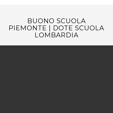
BUONO SCUOLA
PIEMONTE | DOTE SCUOLA
LOMBARDIA
Il
“Buono Scuola”
, denominato
Assegno di Studio
,
è erogabile ad ogni studente residente in
Piemonte
. L’entità delle erogazioni è differenziata
per ordine di scuola (primaria – secondaria di 1°
grado – secondaria di 2° grado) e per fasce di
reddito ISEE.
Buono Scuola Piemonte – Clicca qui per saperne
di più.
Anche la
Regione Lombardia
eroga il “Buono
Scuola” per le famiglie i cui figli, residenti nei
Comuni Lombardi, frequentino le scuola paritarie