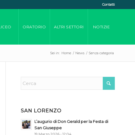
Contatti
LICEO
ORATORIO
ALTRI SETTORI
NOTIZIE
Sei in:
Home
/
News
/
Senza categoria
SAN LORENZO
L’augurio di Don Gerald per la Festa di
San Giuseppe
19 Marzo 2026 - 12:04