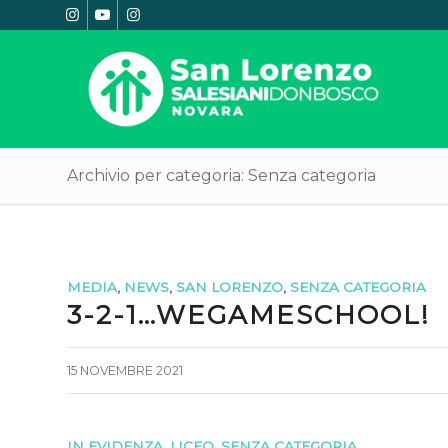
Archivio per categoria: Senza categoria
MEDIA
,
NEWS
,
SAN LORENZO
,
SENZA CATEGORIA
3-2-1…WEGAMESCHOOL!
15 NOVEMBRE 2021
IN EVIDENZA
,
LICEO
,
SENZA CATEGORIA