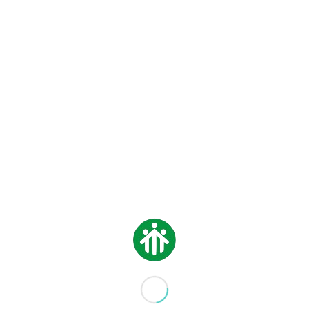
UN GIALLO CHE FA
RIFLETTERE: SCRITTO E
INTERPRETATO DAI
RAGAZZI DELLA MEDIA
29 GIUGNO 2026
IN EVIDENZA
,
LICEO
,
NEWS
NUOVO SALESIANO AL
LICEO
29 GIUGNO 2026
IN EVIDENZA
,
MEDIA
,
NEWS