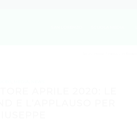
SAN LORENZO
SCUOLA MEDIA
Sei in:
Home
/
News
/
In Evide
LICEO
,
MEDIA
,
NEWS
TORE APRILE 2020: LE
ND E L’APPLAUSO PER
IUSEPPE