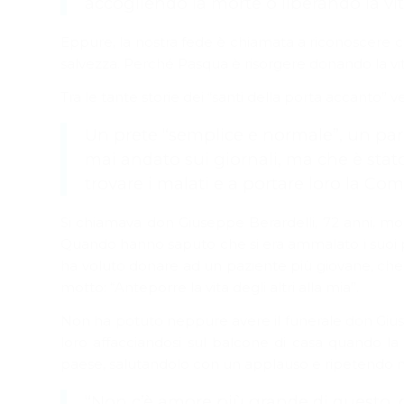
accogliendo la morte o liberando la vi
Eppure, la nostra fede è chiamata a riconoscere che
salvezza. Perché Pasqua è risorgere donando la vit
Tra le tante storie dei “santi della porta accant
Un prete “semplice e normale”, un pa
mai andato sui giornali, ma che è stat
trovare i malati e a portare loro la C
Si chiamava don Giuseppe Berardelli, 72 anni, mor
Quando hanno saputo che si era ammalato i suoi pa
ha voluto donare ad un paziente più giovane, che 
motto: “Anteporre la vita degli altri alla mia”.
Non ha potuto neppure avere il funerale don Gius
loro affacciandosi sul balcone di casa quando la 
paese, salutandolo con un applauso e ripetendo ne
“Non c’è amore più grande di questo, da