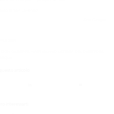
esto al San Lorenzo!
Don Giorgio
PRILE 2020
,
DON GIUSEPPE
,
HART ISLAND
,
LETTERA DEL DIRETTORE
,
ASQUA
questo articolo
o interessarti