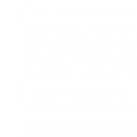
prova.
“Venite, guardate il luogo dove era de
Con queste parole l’angelo si rivolge alle donn
mattina più buia della storia e della loro vita. I
pomeriggio del Venerdì Santo, sotto la Croce, qu
L’angelo fa loro guardare una tomba che non accog
nostra fede si basa su questa prova: Gesù è veram
vuoto. La vita ha vinto e Lui aspetta i suoi discepol
sua missione di Risorto e promettere che lui “sarà s
Questa tomba vuota non può non trov
da cimiteri che si riempiono di bare.
Ecco cosa sta capitando a New York e in tanti altri c
“Decine di bare interrate nelle fosse comuni di H
Covid-19 negli Stati Uniti. Nell’isola nei pres
newyorkesi senza parenti stretti o che non possono