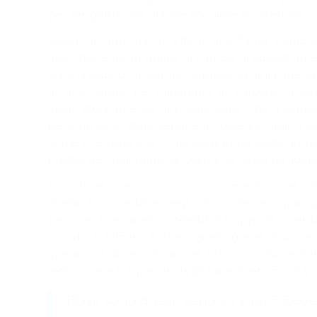
per seppellire pile di bare anonime accatastate.
L’isola di Hart ha in effetti una fama lugubr
dell’Ottocento fu quella di campo di addestrament
stata la sede di un campo di prigionia della guerra 
un riformatorio per minorenni, un carcere, un cen
luogo storicamente deputato dalla città a seppell
persone sono state sepolte in fosse comuni. Il c
Didattica a distanza
come il terreno che i capi degli Ebrei destinaro
prezzo del tradimento di Gesù, che Giuda ha ridato l
Sono bare che non hanno un nome. Sono le bare 
strada. Sono le bare degli ultimi che la ruspa
persone. Cremarle costerebbe troppo e sarebbe
mondo: il filmato è stato girato grazie a un d
operazioni di sepoltura nel sito sono aumentat
settimana, e si è passati da 25 bare a settimana a ci
Dove sono questi sepolcri vuoti? Dove s