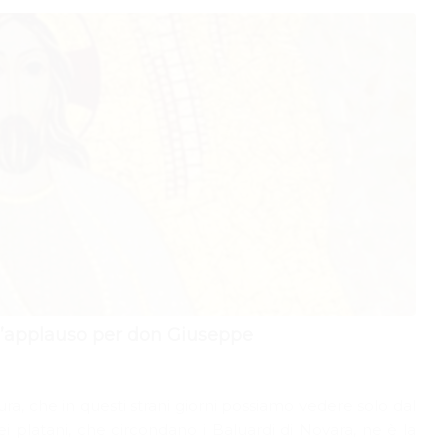
 l’applauso per don Giuseppe
ura, che in questi strani giorni possiamo vedere solo dal
dei platani, che circondano i Baluardi di Novara, ne è la