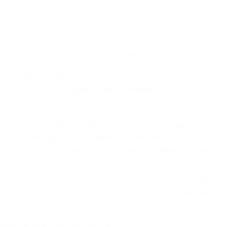
ta?
 proprio qui il Signore sta scrivendo la nostra storia di
a.
o” ve ne è una commovente che riguarda un sacerdote.
rroco di un paese sconosciuto che non è
o vicino alla sua gente ed è andato a
omunione.
to per il virus all’ospedale di Lovere, nel bergamasco.
rrocchiani gli hanno regalato un respiratore. Ma lui lo
neppure conosceva. Fino all’ultimo ha realizzato il suo
eppe, ma i suoi parrocchiani lo hanno salutato a modo
sua bara è passata per l’ultima volta tra le strade del
i loro cuori le parole di Gesù:
re la vita per i propri amici”.