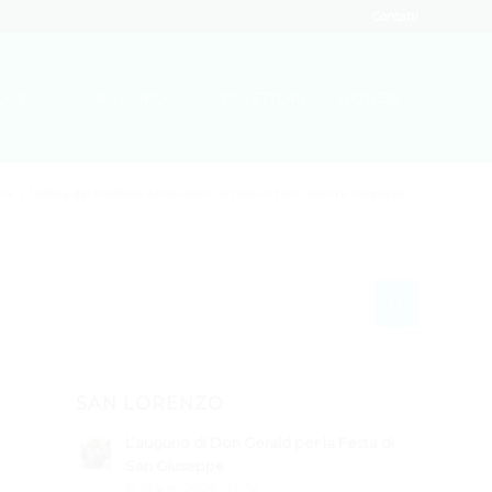
Contatti
LICEO
ORATORIO
ALTRI SETTORI
NOTIZIE
nza
/
Lettera del Direttore Aprile 2020: Le bare di Hart Island e l’applauso...
SAN LORENZO
L’augurio di Don Gerald per la Festa di
San Giuseppe
19 Marzo 2026 - 12:04