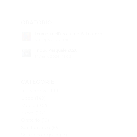
ORATORIO
I numeri dell’estate del S. Lorenzo
31 Luglio 2026 - 11:10
Triduo Pasquale 2026
14 Aprile 2026 - 15:06
CATEGORIE
In Evidenza
(199)
Liceo
(149)
Media
(102)
News
(269)
Oratorio
(19)
San Lorenzo
(55)
Senza categoria
(13)