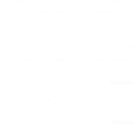
Buona Pasqua ragazzi, con la speranza di avervi pr
15 A
TAGS:
APRILE
,
DIRETTORE
,
DON GIORGIO DEGIORGI
P
Condividi 
Potrebber