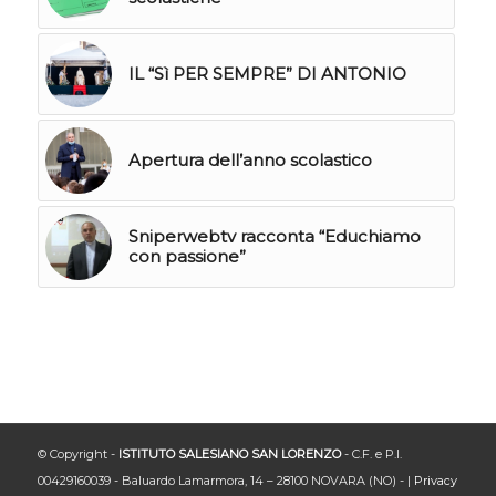
IL “Sì PER SEMPRE” DI ANTONIO
Apertura dell’anno scolastico
Sniperwebtv racconta “Educhiamo
con passione”
© Copyright -
ISTITUTO SALESIANO SAN LORENZO
- C.F. e P.I.
00429160039 - Baluardo Lamarmora, 14 – 28100 NOVARA (NO) - |
Privacy