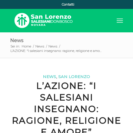
Contatti
News
Sei in:
Home
/
News
/
News
/
L’AZIONE: “I salesiani insegnano: ragione, religione e amo...
NEWS
,
SAN LORENZO
L’AZIONE: “I
SALESIANI
INSEGNANO:
RAGIONE, RELIGIONE
E AMORE”