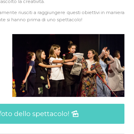
scolto la creatività.
amente riusciti a raggiungere questi obiettivi in maniera
nte si hanno prima di uno spettacolo!
foto dello spettacolo!