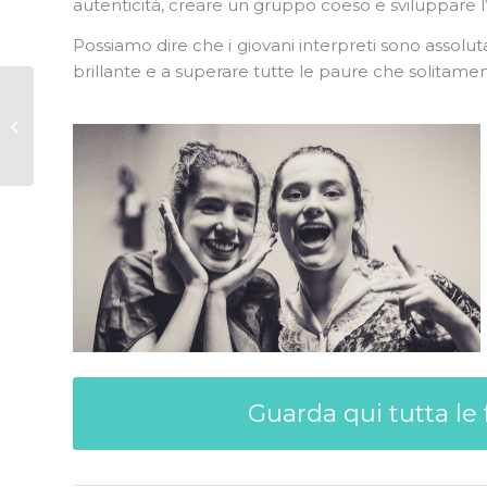
autenticità, creare un gruppo coeso e sviluppare l’a
Possiamo dire che i giovani interpreti sono assolut
brillante e a superare tutte le paure che solitame
Questionario di
valutazione per i
genitori della scuola
media
Guarda qui tutta le 