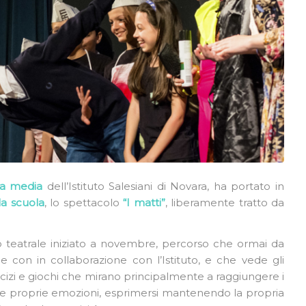
a media
dell’Istituto Salesiani di Novara, ha portato in
la scuola
, lo spettacolo
“I matti”
, liberamente tratto da
so teatrale iniziato a novembre, percorso che ormai da
con in collaborazione con l’Istituto, e che vede gli
cizi e giochi che mirano principalmente a raggiungere i
ere proprie emozioni, esprimersi mantenendo la propria