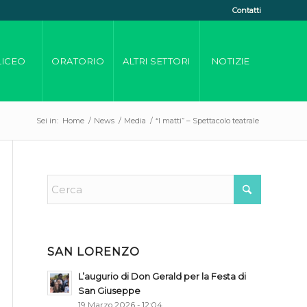
Contatti
LICEO
ORATORIO
ALTRI SETTORI
NOTIZIE
Sei in:
Home
/
News
/
Media
/
“I matti” – Spettacolo teatrale
SAN LORENZO
L’augurio di Don Gerald per la Festa di
San Giuseppe
19 Marzo 2026 - 12:04