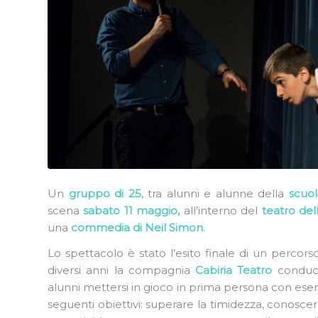
Un
gruppo di 25
, tra alunni e alunne della
scuol
scena
sabato 11 maggio,
all’interno del
teatro del
una
commedia di Neil Simon
.
Lo spettacolo è stato l’esito finale di un percor
diversi anni la compagnia
Cabiria Teatro
conduce 
alunni mettersi in gioco in prima persona con eser
seguenti obiettivi: superare la timidezza, conosc