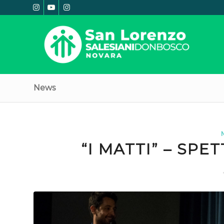
News
“I MATTI” – SP