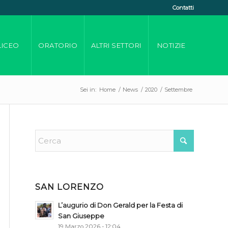
Contatti
LICEO
ORATORIO
ALTRI SETTORI
NOTIZIE
Sei in:
Home
/
News
/
2020
/
Settembre
SAN LORENZO
L’augurio di Don Gerald per la Festa di
San Giuseppe
19 Marzo 2026 - 12:04