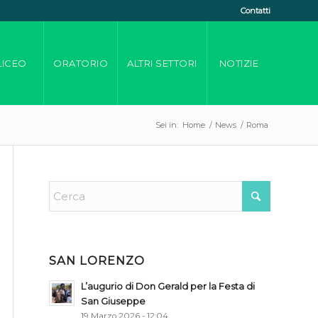
Contatti
LICEO
ORATORIO
ALTRI SETTORI
NOTIZIE
Sei in:
Home
/
News
/
Roma
SAN LORENZO
L’augurio di Don Gerald per la Festa di
San Giuseppe
19 Marzo 2026 - 12:04