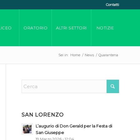
Contatti
LICEO
ORATORIO
ALTRI SETTORI
NOTIZIE
Sei in:
Home
/
News
/
Quarantena
SAN LORENZO
L’augurio di Don Gerald per la Festa di
San Giuseppe
19 Marzo 2026 - 12:04