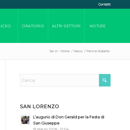
Contatti
LICEO
ORATORIO
ALTRI SETTORI
NOTIZIE
Sei in:
Home
/
News
/
Penna Roberto
SAN LORENZO
L’augurio di Don Gerald per la Festa di
San Giuseppe
19 Marzo 2026 - 12:04