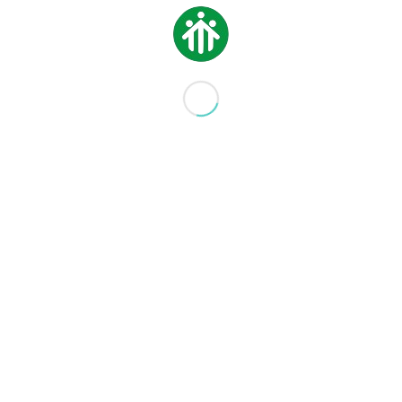
2021-22
13 LUGLIO 2022
IN EVIDENZA
,
MEDIA
,
NEWS
,
SENZA CATEGORIA
CONCORSO
FEDERCHIMICA: IL
PRIMO PREMIO AL SAN
LORENZO
28 SETTEMBRE 2020