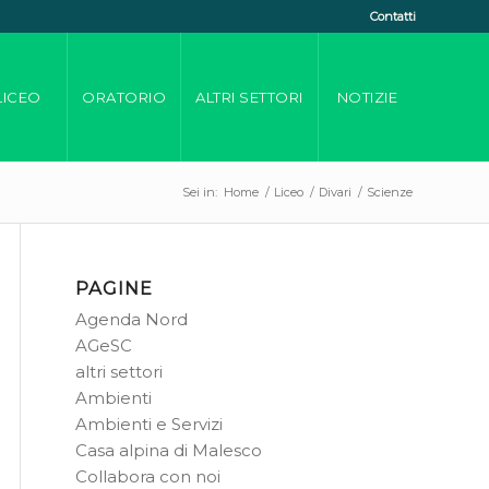
Contatti
LICEO
ORATORIO
ALTRI SETTORI
NOTIZIE
Sei in:
Home
/
Liceo
/
Divari
/
Scienze
PAGINE
Agenda Nord
AGeSC
altri settori
Ambienti
Ambienti e Servizi
Casa alpina di Malesco
Collabora con noi