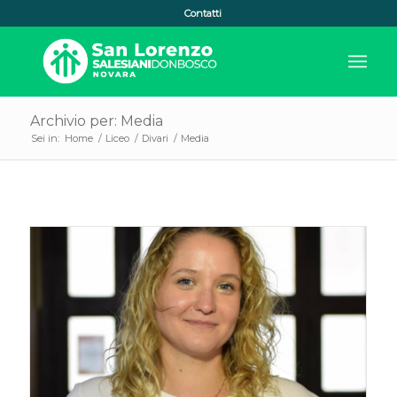
Contatti
Archivio per: Media
Sei in:
Home
/
Liceo
/
Divari
/
Media