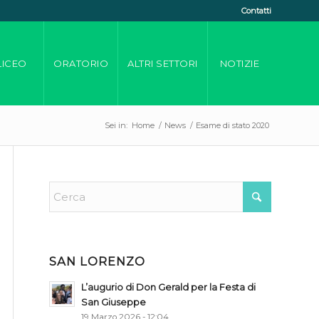
Contatti
LICEO
ORATORIO
ALTRI SETTORI
NOTIZIE
Sei in:
Home
/
News
/
Esame di stato 2020
SAN LORENZO
L’augurio di Don Gerald per la Festa di
San Giuseppe
19 Marzo 2026 - 12:04