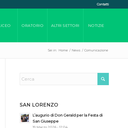
Contatti
LICEO
ORATORIO
ALTRI SETTORI
NOTIZIE
Sei in:
Home
/
News
/
Comunicazione
SAN LORENZO
L’augurio di Don Gerald per la Festa di
San Giuseppe
19 Marzo 2026 - 12:04