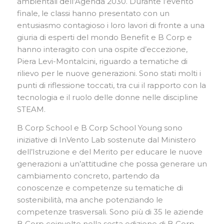
ambientali dell’Agenda 2030. Durante l’evento
finale, le classi hanno presentato con un
entusiasmo contagioso i loro lavori di fronte a una
giuria di esperti del mondo Benefit e B Corp e
hanno interagito con una ospite d’eccezione,
Piera Levi-Montalcini, riguardo a tematiche di
rilievo per le nuove generazioni. Sono stati molti i
punti di riflessione toccati, tra cui il rapporto con la
tecnologia e il ruolo delle donne nelle discipline
STEAM.
B Corp School e B Corp School Young sono
iniziative di InVento Lab sostenute dal Ministero
dell’Istruzione e del Merito per educare le nuove
generazioni a un’attitudine che possa generare un
cambiamento concreto, partendo da
conoscenze e competenze su tematiche di
sostenibilità, ma anche potenziando le
competenze trasversali. Sono più di 35 le aziende
B Corp coinvolte nella sesta edizione di B Corp