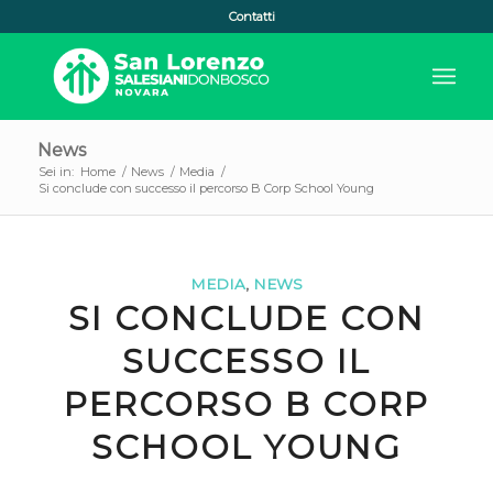
Contatti
News
Sei in:
Home
/
News
/
Media
/
Si conclude con successo il percorso B Corp School Young
MEDIA
,
NEWS
SI CONCLUDE CON
SUCCESSO IL
PERCORSO B CORP
SCHOOL YOUNG