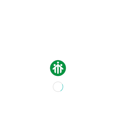
è stato creato
un sito
per fare memoria
ita che è passata fra i banchi di scuola.
uto) racconto di
12 mesi trascorsi insieme
:
l San Lorenzo