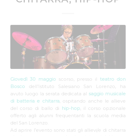
Giovedì 30 maggio
scorso, presso il
teatro don
Bosco
dell’Istituto Salesiano San Lorenzo, ha
avuto luogo la serata dedicata al
saggio musicale
di batteria e chitarra
, ospitando anche le allieve
del corso di ballo di
hip-hop
, il corso opzionale
offerto agli alunni frequentanti la scuola media
del San Lorenzo.
Ad aprire l’evento sono stati gli allievi/e di chitarra