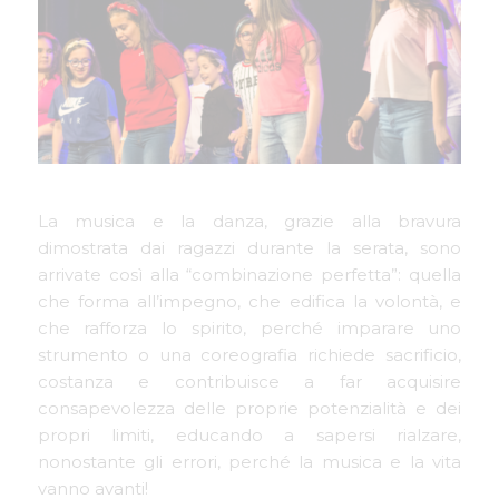
La musica e la danza, grazie alla bravura
dimostrata dai ragazzi durante la serata, sono
arrivate così alla “combinazione perfetta”: quella
che forma all’impegno, che edifica la volontà, e
che rafforza lo spirito, perché imparare uno
strumento o una coreografia richiede sacrificio,
costanza e contribuisce a far acquisire
consapevolezza delle proprie potenzialità e dei
propri limiti, educando a sapersi rialzare,
nonostante gli errori, perché la musica e la vita
vanno avanti!