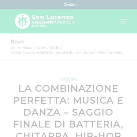
Contatti
News
Sei in:
Home
/
News
/
Media
/
La combinazione perfetta: musica e danza – Saggio finale di batteria,...
MEDIA
LA COMBINAZIONE
PERFETTA: MUSICA E
DANZA – SAGGIO
FINALE DI BATTERIA,
CHITARRA, HIP-HOP