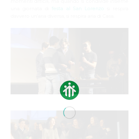
momenti difficili, ma quando si condivide insieme
una giornata di
festa al San Lorenzo
si respira
davvero un’aria diversa, si respira aria di Casa.