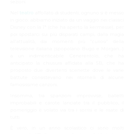
sezioni.
Nel
teatro
affollato di studenti, ognuno si è messo
in gioco: abbiamo iniziato da un viaggio nei classici
Disney con la 1° (che ha aperto la kermesse), per
poi spostarci sui più disparati campi, dalla magia
all’attualità, dai momenti più “curiosi” della
televisione italiana (spopolano Bugo e Morgan…)
a un indimenticabile Cenerentolo, che ha
anticipato la chiusura affidata alla 5B, che ha
proposto due divertenti scenette dove le varie
battute consistevano nei ritornelli di alcune
famosissime canzoni.
Insomma, tra sparizioni improvvise, balletti
improbabili e carote lanciate tra il pubblico, il
pomeriggio è volato via tra i sorrisi e le risate di
tutti.
È vero, in un anno scolastico ci sono molti