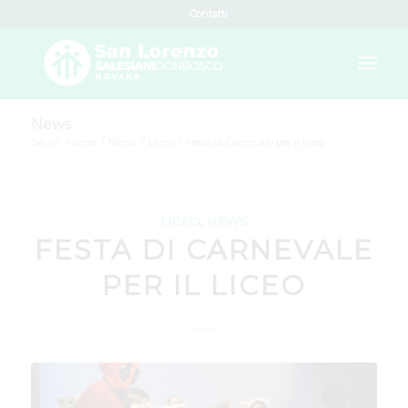
Contatti
News
Sei in:
Home
/
News
/
Liceo
/
Festa di Carnevale per il liceo
LICEO
,
NEWS
FESTA DI CARNEVALE
PER IL LICEO