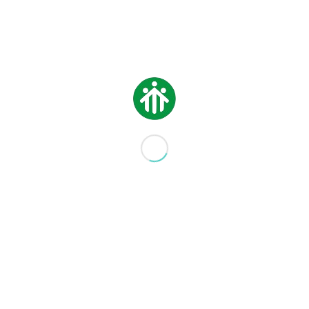
riferimento agli indicatori ISEE (fissati a 25.000
euro per chi ha un solo figlio iscritto a scuole
paritarie e 35.000 euro per chi ha più figli iscritti). Il
sussidio è cumulabili con altre erogazioni (per es.
con il “buono scuola” della Regione Piemonte o la
“dote scuola” della Regione Lombardia).
Entro il 31 luglio l’Istituto invierà, attraverso un
portale dedicato, tutte le domande pervenute.
Don Giorgio Degiorgi – Direttore
Bando sussidi di studio CEI
2020
Domanda sussidi di studio
CEI 2020