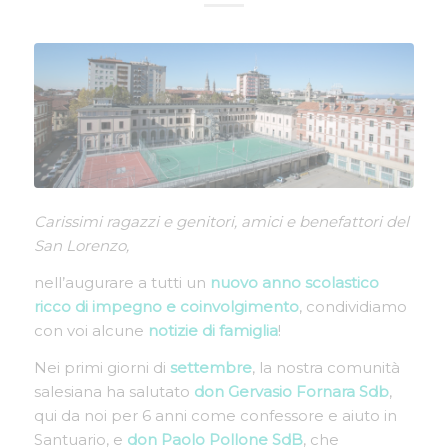
Carissimi ragazzi e genitori, amici e benefattori del
San Lorenzo,
nell’augurare a tutti un
nuovo anno scolastico
ricco di impegno e coinvolgimento
, condividiamo
con voi alcune
notizie di famiglia
!
Nei primi giorni di
settembre
, la nostra comunità
salesiana ha salutato
don Gervasio Fornara Sdb
,
qui da noi per 6 anni come confessore e aiuto in
Santuario, e
don Paolo Pollone SdB
, che