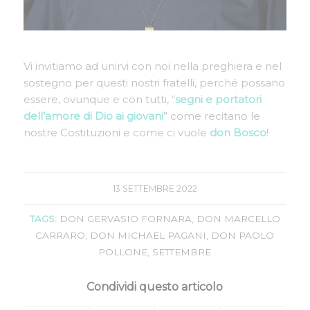
Vi invitiamo ad unirvi con noi nella preghiera e nel
sostegno per questi nostri fratelli, perché possano
essere, ovunque e con tutti, “
segni e portatori
dell’amore di Dio ai giovani
” come recitano le
nostre Costituzioni e come ci vuole
don Bosco
!
13 SETTEMBRE 2022
TAGS:
DON GERVASIO FORNARA
,
DON MARCELLO
CARRARO
,
DON MICHAEL PAGANI
,
DON PAOLO
POLLONE
,
SETTEMBRE
Condividi questo articolo