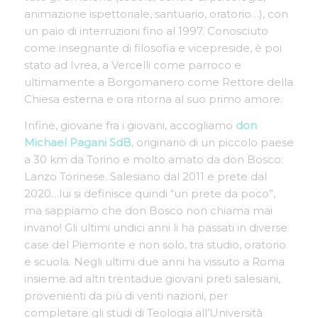
animazione ispettoriale, santuario, oratorio…), con
un paio di interruzioni fino al 1997. Conosciuto
come insegnante di filosofia e vicepreside, è poi
stato ad Ivrea, a Vercelli come parroco e
ultimamente a Borgomanero come Rettore della
Chiesa esterna e ora ritorna al suo primo amore.
Infine, giovane fra i giovani, accogliamo
don
Michael Pagani SdB
, originario di un piccolo paese
a 30 km da Torino e molto amato da don Bosco:
Lanzo Torinese. Salesiano dal 2011 e prete dal
2020…lui si definisce quindi “un prete da poco”,
ma sappiamo che don Bosco non chiama mai
invano! Gli ultimi undici anni li ha passati in diverse
case del Piemonte e non solo, tra studio, oratorio
e scuola. Negli ultimi due anni ha vissuto a Roma
insieme ad altri trentadue giovani preti salesiani,
provenienti da più di venti nazioni, per
completare gli studi di Teologia all’Università