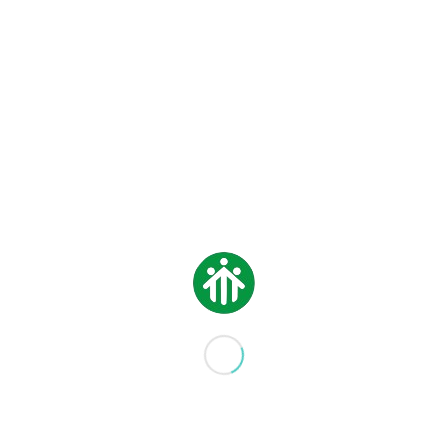
-Don Bosco
Contattami
 DI: